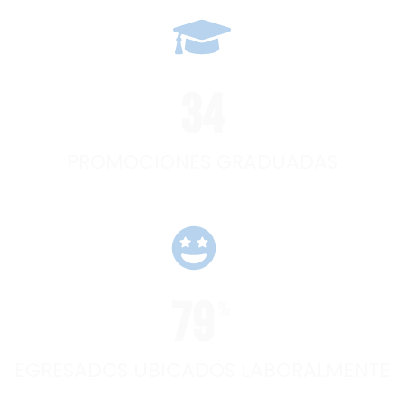
34
PROMOCIONES GRADUADAS
79
%
EGRESADOS UBICADOS LABORALMENTE