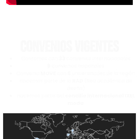
CONVENIOS VIGENTES
Contamos con
33
convenios internacionales
8
convenios nacionales
Convenio
MOVE
con
5
universidades de la región
Hacemos parte de la
RAD
(Red académica de
diseño)
Hacemos parte del
concilio internacional IXEL
moda