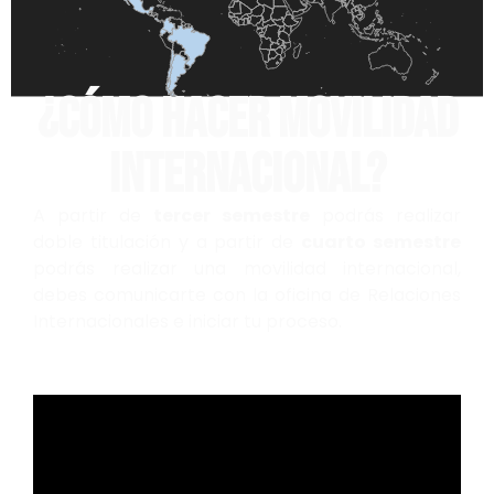
¿CÓMO HACER MOVILIDAD
INTERNACIONAL?
A partir de
tercer semestre
podrás realizar
doble titulación y a partir de
cuarto semestre
podrás realizar una movilidad internacional,
debes comunicarte con la oficina de Relaciones
Internacionales e iniciar tu proceso.